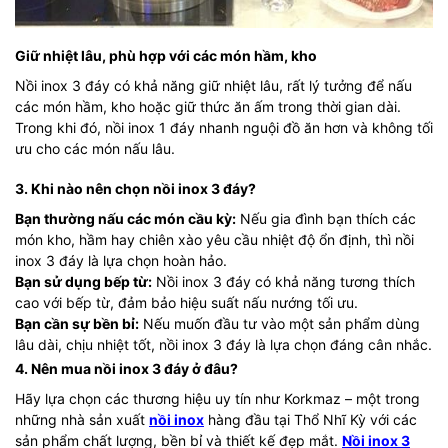
Giữ nhiệt lâu, phù hợp với các món hầm, kho
Nồi inox 3 đáy có khả năng giữ nhiệt lâu, rất lý tưởng để nấu
các món hầm, kho hoặc giữ thức ăn ấm trong thời gian dài.
Trong khi đó, nồi inox 1 đáy nhanh nguội đồ ăn hơn và không tối
ưu cho các món nấu lâu.
3. Khi nào nên chọn nồi inox 3 đáy?
Bạn thường nấu các món cầu kỳ:
Nếu gia đình bạn thích các
món kho, hầm hay chiên xào yêu cầu nhiệt độ ổn định, thì nồi
inox 3 đáy là lựa chọn hoàn hảo.
Bạn sử dụng bếp từ:
Nồi inox 3 đáy có khả năng tương thích
cao với bếp từ, đảm bảo hiệu suất nấu nướng tối ưu.
Bạn cần sự bền bỉ:
Nếu muốn đầu tư vào một sản phẩm dùng
lâu dài, chịu nhiệt tốt, nồi inox 3 đáy là lựa chọn đáng cân nhắc.
4. Nên mua nồi inox 3 đáy ở đâu?
Hãy lựa chọn các thương hiệu uy tín như Korkmaz – một trong
những nhà sản xuất
nồi inox
hàng đầu tại Thổ Nhĩ Kỳ với các
sản phẩm chất lượng, bền bỉ và thiết kế đẹp mắt.
Nồi inox 3