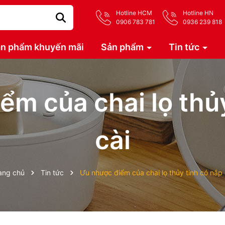
Hotline HCM
Hotline HN
0906 783 781
0936 239 818
n phẩm khuyến mãi
Sản phẩm
Tin tức
ểm của chai lọ thủy
cài
ang chủ
Tin tức
Ưu nhược điểm của chai lọ thủy tinh có nắp 