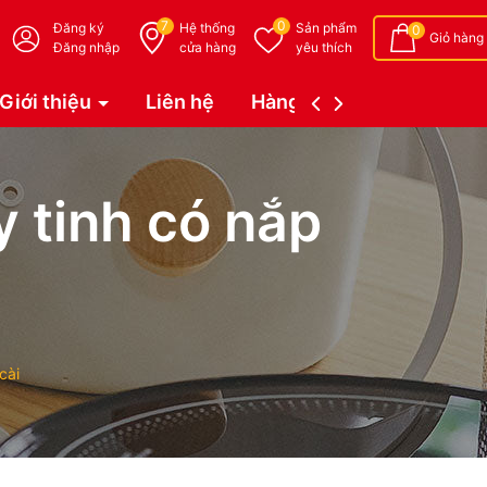
7
0
Đăng ký
Hệ thống
Sản phẩm
0
Giỏ hàng
Đăng nhập
cửa hàng
yêu thích
Giới thiệu
Liên hệ
Hàng đặt trước (Coming 
 tinh có nắp
cài