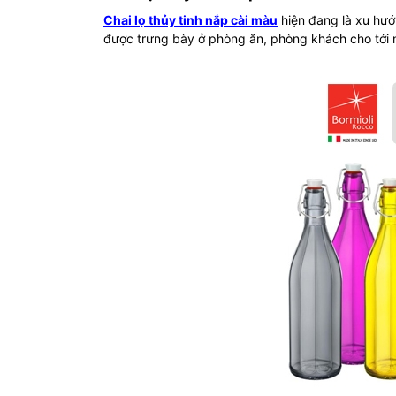
Chai lọ thủy tinh nắp cài màu
hiện đang là xu hướ
được trưng bày ở phòng ăn, phòng khách cho tới 