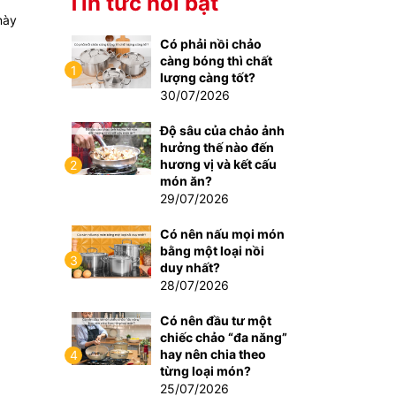
Tin tức nổi bật
này
Có phải nồi chảo
càng bóng thì chất
1
lượng càng tốt?
30/07/2026
Độ sâu của chảo ảnh
hưởng thế nào đến
hương vị và kết cấu
2
món ăn?
29/07/2026
Có nên nấu mọi món
bằng một loại nồi
3
duy nhất?
28/07/2026
Có nên đầu tư một
chiếc chảo “đa năng”
hay nên chia theo
4
từng loại món?
25/07/2026