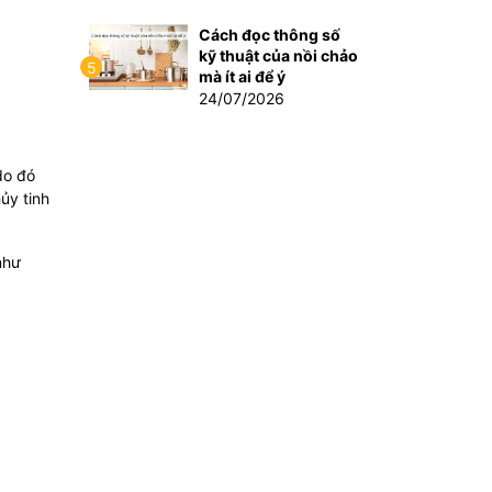
Cách đọc thông số
kỹ thuật của nồi chảo
5
mà ít ai để ý
24/07/2026
do đó
ủy tinh
như