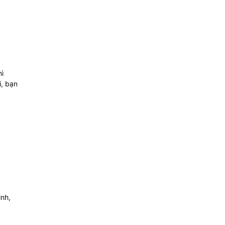
hì
i, bạn
inh,