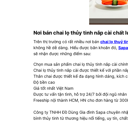
Nơi bán chai lọ thủy tinh nắp cài chất l
Trên thị trường có rất nhiều nơi bán
chai lọ thuỷ ti
không hề dễ dàng. Hiểu được băn khoăn đó,
Sapa
sẽ nhận được những điểm sau:
Chọn mua sản phẩm chai lọ thủy tinh nắp cài chín
Chai lọ thủy tinh nắp cài được thiết kế với phần n
Thân chai được thiết kế đa dạng hình dáng, kích 
Độ bền cao
Giá tốt nhất Việt Nam
Được tư vấn tận tình, hỗ trợ 24/7 bởi đội ngũ nhâ
Freeship nội thành HCM, HN cho đơn hàng từ 300
Công ty TNHH Đồ Dùng Gia đình Sapa chuyên nhập 
bình thủy tinh từ thương hiệu nổi tiếng, uy tín, chất