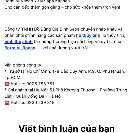
Bormioli Rocco Ý tại Sapa Kitchen.
Cho căn bếp thêm gọn gàng – cho sức khỏe thêm trọn vẹn!
Công ty TNHH Đồ Dùng Gia Đình Sapa chuyên nhập khẩu và
phân phối chính hãng các sản phẩm
hũ thủy tinh
, lọ thủy tinh,
bình thủy tinh
từ những thương hiệu nổi tiếng và uy tín, như
Bormioli Rocco
,... với chất lượng vượt trội.
Văn phòng công ty:
* Trụ sở tại Hồ Chí Minh: 178 Đào Duy Anh, P.9, Q. Phú Nhuận,
Tp.HCM.
☎ Hotline: 0906 783 781
* Chi nhánh tại Hà Nội: 51 Phố Khương Thượng - Phường Trung
Liệt - Quận Đống Đa - Hà Nội
☎ Hotline: 0936 239 818
Viết bình luận của bạn