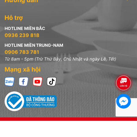
Hướng dẫn
Hỗ trợ
HOTLINE MIỀN BẮC
0936 239 818
HOTLINE MIỀN TRUNG-NAM
0906 783 781
Từ 8am - 5pm (Trừ Thứ Bảy, Chủ Nhật và ngày Lễ, Tết)
Mạng xã hội
Bản quyền thuộc về
Công ty TNHH Đồ Dùng Gia Đình
Sa Pa - MST: 0304918151
.