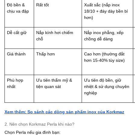
Độ bền &
Rất tốt
Xuất sắc (nắp inox
chịu va đập
18/10 + đáy dày bền bỉ
hơn)
Dễ cất giữ
Nắp kính hơi chiếm
Nắp inox phẳng, xếp
chỗ
chồng dễ dàng
Giá thành
Thấp hơn
Cao hơn (thường đắt
hơn 15-40% tùy size)
Phù hợp
Ưu tiên thẩm mỹ &
Ưu tiên độ bền, giữ
nhất
tiện quan sát
nhiệt & sử dụng chuyên
nghiệp
Xem thêm: So sánh các dòng sản phẩm inox của Korkmaz
2. Nên chọn Korkmaz Perla khi nào?
Chọn Perla nếu gia đình bạn: