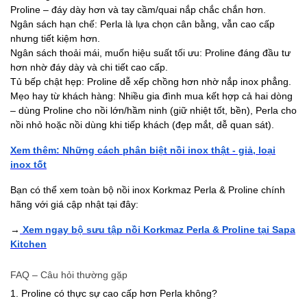
Proline – đáy dày hơn và tay cầm/quai nắp chắc chắn hơn.
Ngân sách hạn chế: Perla là lựa chọn cân bằng, vẫn cao cấp
nhưng tiết kiệm hơn.
Ngân sách thoải mái, muốn hiệu suất tối ưu: Proline đáng đầu tư
hơn nhờ đáy dày và chi tiết cao cấp.
Tủ bếp chật hẹp: Proline dễ xếp chồng hơn nhờ nắp inox phẳng.
Mẹo hay từ khách hàng: Nhiều gia đình mua kết hợp cả hai dòng
– dùng Proline cho nồi lớn/hầm ninh (giữ nhiệt tốt, bền), Perla cho
nồi nhỏ hoặc nồi dùng khi tiếp khách (đẹp mắt, dễ quan sát).
Xem thêm: Những cách phân biệt nồi inox thật - giả, loại
inox tốt
Bạn có thể xem toàn bộ nồi inox Korkmaz Perla & Proline chính
hãng với giá cập nhật tại đây:
→
Xem ngay bộ sưu tập nồi Korkmaz Perla & Proline tại Sapa
Kitchen
FAQ – Câu hỏi thường gặp
1. Proline có thực sự cao cấp hơn Perla không?