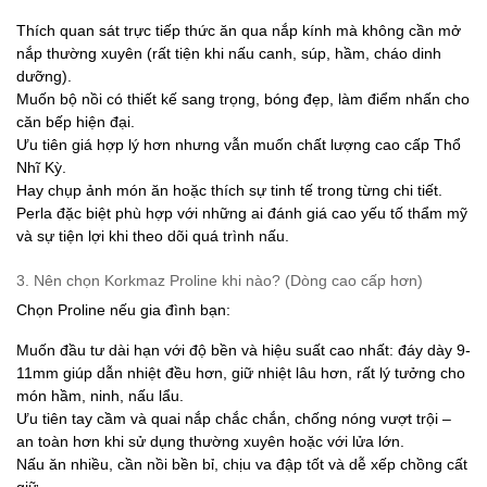
Thích quan sát trực tiếp thức ăn qua nắp kính mà không cần mở
nắp thường xuyên (rất tiện khi nấu canh, súp, hầm, cháo dinh
dưỡng).
Muốn bộ nồi có thiết kế sang trọng, bóng đẹp, làm điểm nhấn cho
căn bếp hiện đại.
Ưu tiên giá hợp lý hơn nhưng vẫn muốn chất lượng cao cấp Thổ
Nhĩ Kỳ.
Hay chụp ảnh món ăn hoặc thích sự tinh tế trong từng chi tiết.
Perla đặc biệt phù hợp với những ai đánh giá cao yếu tố thẩm mỹ
và sự tiện lợi khi theo dõi quá trình nấu.
3. Nên chọn Korkmaz Proline khi nào? (Dòng cao cấp hơn)
Chọn Proline nếu gia đình bạn:
Muốn đầu tư dài hạn với độ bền và hiệu suất cao nhất: đáy dày 9-
11mm giúp dẫn nhiệt đều hơn, giữ nhiệt lâu hơn, rất lý tưởng cho
món hầm, ninh, nấu lẩu.
Ưu tiên tay cầm và quai nắp chắc chắn, chống nóng vượt trội –
an toàn hơn khi sử dụng thường xuyên hoặc với lửa lớn.
Nấu ăn nhiều, cần nồi bền bỉ, chịu va đập tốt và dễ xếp chồng cất