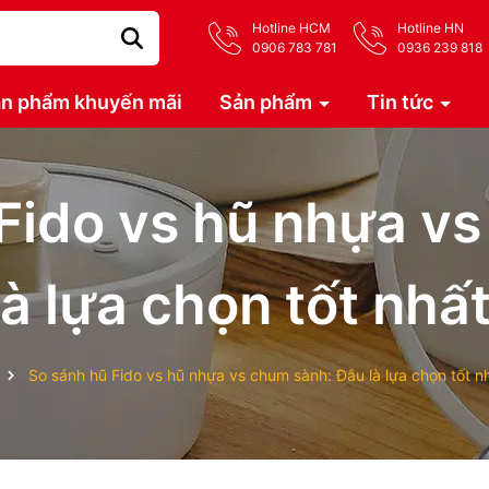
Hotline HCM
Hotline HN
0906 783 781
0936 239 818
n phẩm khuyến mãi
Sản phẩm
Tin tức
Fido vs hũ nhựa v
à lựa chọn tốt nhấ
So sánh hũ Fido vs hũ nhựa vs chum sành: Đâu là lựa chọn tốt 