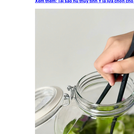
Xem thêm: Tại sao hũ thủy tinh Ý là lựa chọn ch