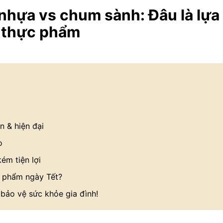
 nhựa vs chum sành: Đâu là lựa
g thực phẩm
n & hiện đại
o
ém tiện lợi
c phẩm ngày Tết?
 bảo vệ sức khỏe gia đình!