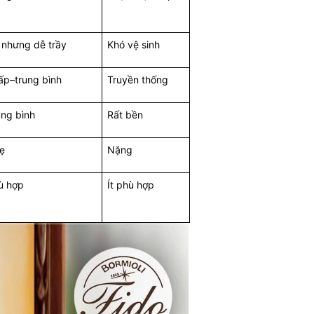
 nhưng dễ trầy
Khó vệ sinh
ấp–trung bình
Truyền thống
ung bình
Rất bền
ẹ
Nặng
ù hợp
Ít phù hợp