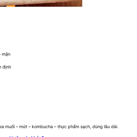
– mặn
n định
dưa muối – mứt – kombucha – thực phẩm sạch, dùng lâu dài.