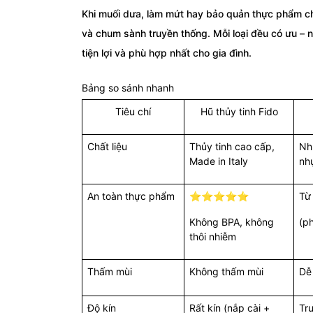
Khi muối dưa, làm mứt hay bảo quản thực phẩm cho
và chum sành truyền thống. Mỗi loại đều có ưu – n
tiện lợi và phù hợp nhất cho gia đình.
Bảng so sánh nhanh
Tiêu chí
Hũ thủy tinh Fido
Chất liệu
Thủy tinh cao cấp,
Nh
Made in Italy
nhự
An toàn thực phẩm
⭐⭐⭐⭐⭐
T
Không BPA, không
(p
thôi nhiễm
Thấm mùi
Không thấm mùi
Dễ
Độ kín
Rất kín (nắp cài +
Tr