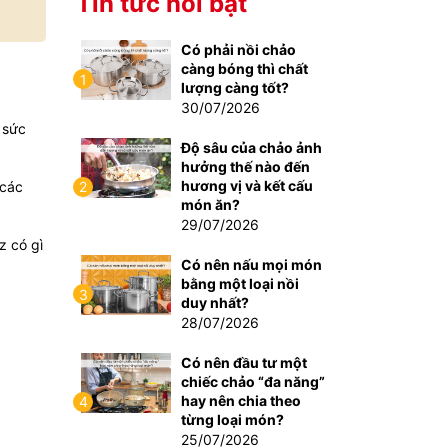
Tin tức nổi bật
Có phải nồi chảo
càng bóng thì chất
1
lượng càng tốt?
30/07/2026
 sức
Độ sâu của chảo ảnh
hưởng thế nào đến
hương vị và kết cấu
 các
2
món ăn?
29/07/2026
z có gì
Có nên nấu mọi món
bằng một loại nồi
3
duy nhất?
28/07/2026
Có nên đầu tư một
chiếc chảo “đa năng”
hay nên chia theo
4
từng loại món?
25/07/2026