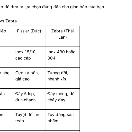
cấp để đưa ra lựa chọn đúng đắn cho gian bếp của bạn.
 vs Zebra
Tiệp
Fissler (Đức)
Zebra (Thái
Lan)
Inox 18/10
Inox 430 hoặc
cao cấp
304
y nhẹ
Cực kỳ bền,
Tương đối,
giá cao
nhanh xỉn
tản
Đáy 5 lớp,
Đáy mỏng, dễ
đun nhanh
cháy đáy
an
Tuyệt đối an
Tùy dòng sản
toàn
phẩm