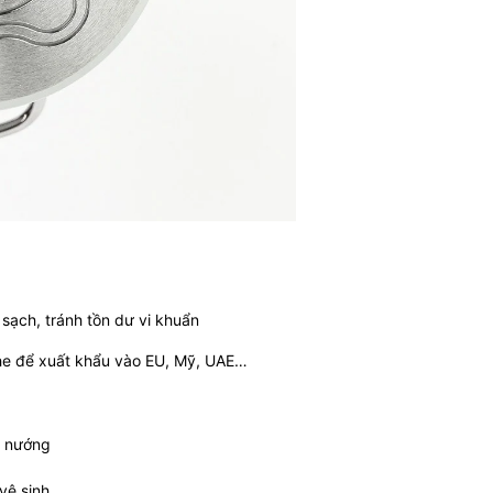
sạch, tránh tồn dư vi khuẩn
he để xuất khẩu vào EU, Mỹ, UAE…
u nướng
vệ sinh