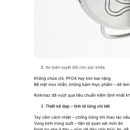
An toàn tuyệt đối cho sức khỏe
Không chứa chì, PFOA hay kim loại nặng
Bề mặt inox nhẵn, không bám thực phẩm – dễ làm 
Korkmaz đã vượt qua tiêu chuẩn kiểm định khắt k
Thiết kế đẹp – tinh tế từng chi tiết
Tay cầm cách nhiệt – chống bỏng khi thao tác nấ
Vung kính trong suốt – tiện lợi quan sát món ăn
Form bo nhẹ ở đáy – giúp dễ đảo chín thức ăn, dễ 