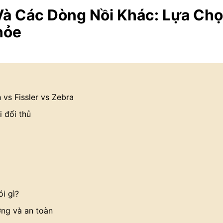
Và Các Dòng Nồi Khác: Lựa Ch
hỏe
vs Fissler vs Zebra
 đối thủ
i gì?
ợng và an toàn