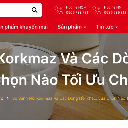
Hotline HCM
Hotline HN
0906 783 781
0936 239 818
n phẩm khuyến mãi
Sản phẩm
Tin tức
 Korkmaz Và Các Dò
họn Nào Tối Ưu C
ức
So Sánh Nồi Korkmaz Và Các Dòng Nồi Khác: Lựa Chọn Nào 