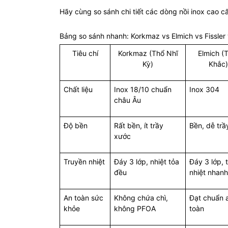
Hãy cùng so sánh chi tiết các dòng nồi inox cao 
Bảng so sánh nhanh: Korkmaz vs Elmich vs Fissler
Tiêu chí
Korkmaz (Thổ Nhĩ
Elmich (
Kỳ)
Khắc)
Chất liệu
Inox 18/10 chuẩn
Inox 304
châu Âu
Độ bền
Rất bền, ít trầy
Bền, dễ trầ
xước
Truyền nhiệt
Đáy 3 lớp, nhiệt tỏa
Đáy 3 lớp, 
đều
nhiệt nhanh
An toàn sức
Không chứa chì,
Đạt chuẩn 
khỏe
không PFOA
toàn