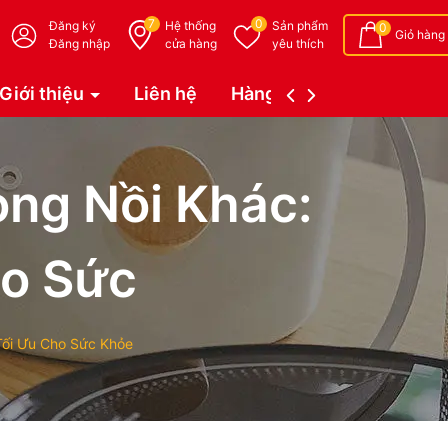
7
0
Đăng ký
Hệ thống
Sản phẩm
0
Giỏ hàng
Đăng nhập
cửa hàng
yêu thích
Giới thiệu
Liên hệ
Hàng đặt trước (Coming 
ng Nồi Khác:
ho Sức
Tối Ưu Cho Sức Khỏe